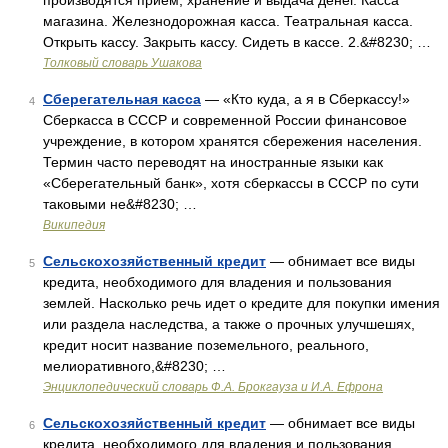
производятся прием, хранение и выдача денег. Касса
магазина. Железнодорожная касса. Театральная касса.
Открыть кассу. Закрыть кассу. Сидеть в кассе. 2.&#8230; …
Толковый словарь Ушакова
Сберегательная касса
— «Кто куда, а я в Сберкассу!»
4
Сберкасса в СССР и современной России финансовое
учреждение, в котором хранятся сбережения населения.
Термин часто переводят на иностранные языки как
«Сберегательный банк», хотя сберкассы в СССР по сути
таковыми не&#8230; …
Википедия
Сельскохозяйственный кpедит
— обнимает все виды
5
кредита, необходимого для владения и пользования
землей. Насколько речь идет о кредите для покупки имения
или раздела наследства, а также о прочных улучшешях,
кредит носит название поземельного, реального,
мелиоративного,&#8230; …
Энциклопедический словарь Ф.А. Брокгауза и И.А. Ефрона
Сельскохозяйственный кредит
— обнимает все виды
6
кредита, необходимого для владения и пользования