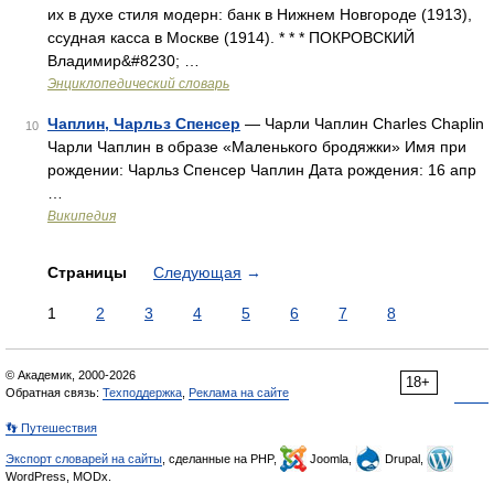
их в духе стиля модерн: банк в Нижнем Новгороде (1913),
ссудная касса в Москве (1914). * * * ПОКРОВСКИЙ
Владимир&#8230; …
Энциклопедический словарь
Чаплин, Чарльз Спенсер
— Чарли Чаплин Charles Chaplin
10
Чарли Чаплин в образе «Маленького бродяжки» Имя при
рождении: Чарльз Спенсер Чаплин Дата рождения: 16 апр
…
Википедия
Страницы
Следующая
→
1
2
3
4
5
6
7
8
© Академик, 2000-2026
18+
Обратная связь:
Техподдержка
,
Реклама на сайте
👣 Путешествия
Экспорт словарей на сайты
, сделанные на PHP,
Joomla,
Drupal,
WordPress, MODx.