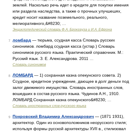
землей. Насколько речь идет о кредите для покупки имения
или раздела наследства, а также о прочных улучшешях,
кредит носит название поземельного, реального,
мелиоративного,&#8230; …
Энциклопедический словарь Ф.А. Брокгауза и И.А. Ефрона
ломбард
— тюрьма, ссудная касса Словарь русских
7
синонимов. ломбард ссудная касса (устар.) Словарь
синонимов русского языка. Практический справочник. М.:
Русский язык. З. Е. Александрова. 2011 …
Словарь синонимов
ЛОМБАРД
— 1) сохранная казна опекунского совета. 2)
8
Ссудное, кредитное учреждение, дающее в долг деньги под
залог движимого имущества. Словарь иностранных слов,
вошедших в состав русского языка. Чудинов А.Н., 1910.
ЛОМБАРД Сохранная казна опекунского&#8230; …
Словарь иностранных слов русского языка
Покровский Владимир Александрович
— (1871 1931),
9
архитектор. Один из основоположников неорусского стиля;
используя формы русской архитектуры XVII в., стилизовал