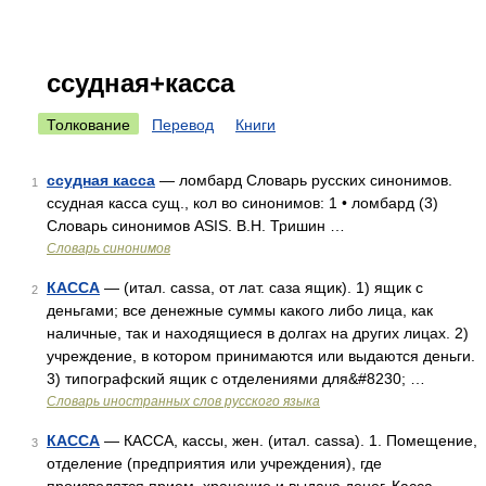
ссудная+касса
Толкование
Перевод
Книги
ссудная касса
— ломбард Словарь русских синонимов.
1
ссудная касса сущ., кол во синонимов: 1 • ломбард (3)
Словарь синонимов ASIS. В.Н. Тришин …
Словарь синонимов
КАССА
— (итал. cassa, от лат. саза ящик). 1) ящик с
2
деньгами; все денежные суммы какого либо лица, как
наличные, так и находящиеся в долгах на других лицах. 2)
учреждение, в котором принимаются или выдаются деньги.
3) типографский ящик с отделениями для&#8230; …
Словарь иностранных слов русского языка
КАССА
— КАССА, кассы, жен. (итал. cassa). 1. Помещение,
3
отделение (предприятия или учреждения), где